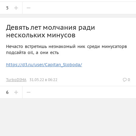
5
Девять лет молчания ради
нескольких минусов
Нечасто встретишь незнакомый ник среди минусаторв
подсайта oil, а они есть
https://d3.ru/user/Capitan_Sloboda/
TurboDIMA
31.05.22 в 06:22
0
6