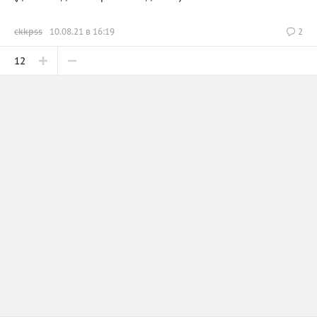
ckkpss
10.08.21 в 16:19
2
12