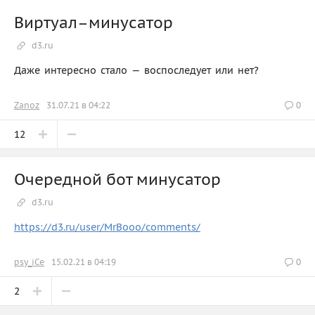
Виртуал–минусатор
d3.ru
Даже интересно стало — воспоследует или нет?
Zanoz
31.07.21 в 04:22
0
12
Очередной бот минусатор
d3.ru
https://d3.ru/user/MrBooo/comments/
psy_iCe
15.02.21 в 04:19
0
2