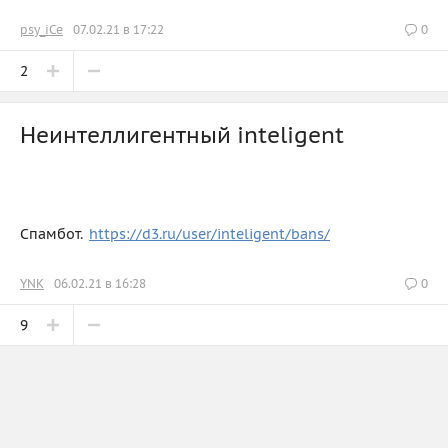
psy_iCe
07.02.21 в 17:22
0
2
Неинтеллигентный inteligent
Спамбот.
https://d3.ru/user/inteligent/bans/
YNK
06.02.21 в 16:28
0
9