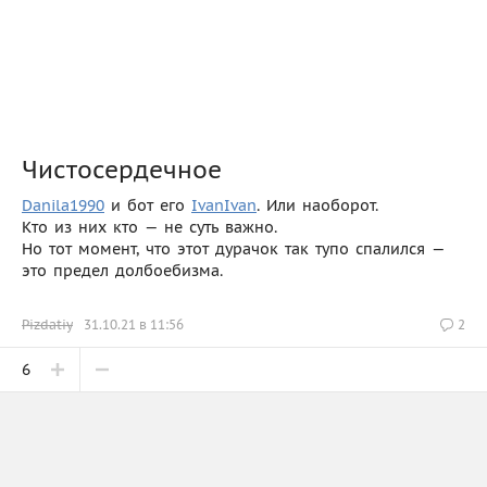
Чистосердечное
Danila1990
и бот его
IvanIvan
. Или наоборот.
Кто из них кто — не суть важно.
Но тот момент, что этот дурачок так тупо спалился —
это предел долбоебизма.
Pizdatiy
31.10.21 в 11:56
2
6