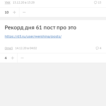
YNK
15.12.20 в 15:29
15
10
Рекорд дня 61 пост про это
https://d3.ru/user/wershina/posts/
Ome3
14.12.20 в 04:02
4
4