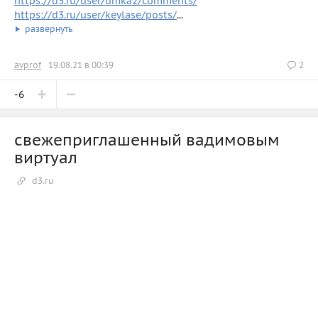
https://d3.ru/user/umka2/comments/
https://d3.ru/user/keylase/posts/
...
развернуть
avprof
19.08.21 в 00:39
2
-6
свежеприглашенный вадимовым
виртуал
d3.ru