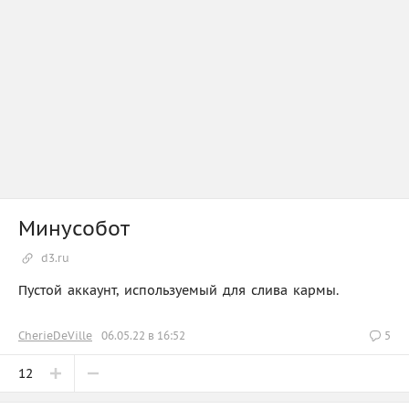
Минусобот
d3.ru
Пустой аккаунт, используемый для слива кармы.
CherieDeVille
06.05.22 в 16:52
5
12